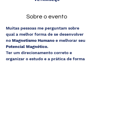
Sobre o evento
Muitas pessoas me perguntam sobre 
qual a melhor forma de se desenvolver 
no 
Magnetismo Humano
 e melhorar seu
Potencial Magnético.
Ter um direcionamento correto e 
organizar o estudo e a prática de forma 
lógica são essenciais para poupar anos 
de pesquisa e evitar que muitos erros 
sejam cometidos.
Nesses mais de 50 anos pesquisando e 
aplicando o Magnetismo Humano, 
desenvolvi uma metodologia eficaz para 
a aplicação de 
Técnicas Avançadas de 
Magnetismo Humano.
Quero te convidar para uma live 
especial que farei sobre o assunto.
Sábado, dia 22/08, às 17h