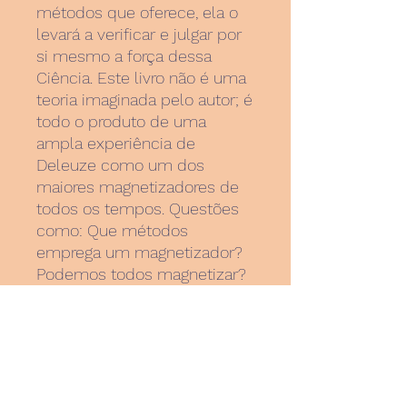
métodos que oferece, ela o
levará a verificar e julgar por
si mesmo a força dessa
Ciência. Este livro não é uma
teoria imaginada pelo autor; é
todo o produto de uma
ampla experiência de
Deleuze como um dos
maiores magnetizadores de
todos os tempos. Questões
como: Que métodos
emprega um magnetizador?
Podemos todos magnetizar?
Existe uma aplicação médica
do magnetismo? E o
sonambulismo, como tirar
proveitos dele? O autor
soube classificar os vários
métodos de magnetização,