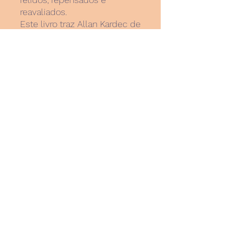
reavaliados.
Este livro traz Allan Kardec de
volta ao cenário espírita, de
onde ele nunca deveria ter
sido retirado. O livro trata de
questões interessantíssimas,
as quais importam a todos os
estudiosos do Espiritismo,
especialmente a quem lida
com o passe, o Magnetismo
e a mediunidade. Prefaciado
pela admirada Julia Nezu,
este livro é um marco muito
precioso na literatura espírita.
INFORMAÇÕES DO PRODUTO
Este livro traz Allan Kardec de volta