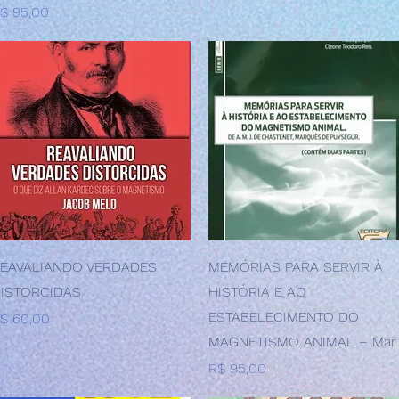
reço
$ 95,00
Visualização rápida
Visualização rápida
EAVALIANDO VERDADES
MEMÓRIAS PARA SERVIR À
ISTORCIDAS
HISTÓRIA E AO
ESTABELECIMENTO DO
reço
$ 60,00
MAGNETISMO ANIMAL – Mar
Preço
R$ 95,00