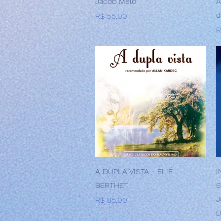
Jacob Melo
A
d
Preço
R$ 55,00
P
R
Visualização rápida
A DUPLA VISTA - ELIÉ
I
BERTHET
S
J
Preço
R$ 85,00
D