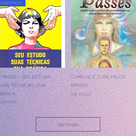
ESGOTADO
Visualização rápida
Visualização rápida
 PASSE - SEU ESTUDO,
CURE-SE E CURE PELOS
UAS TÉCNICAS, SUA
PASSES
RÁTICA
Preço
R$ 110,00
sgotado
Ver mais