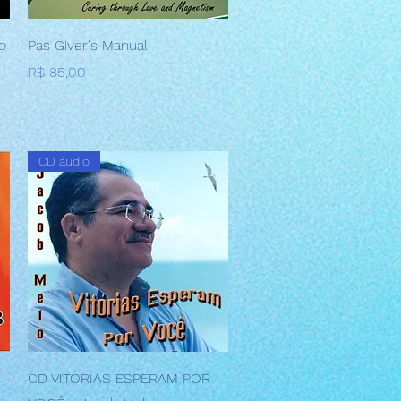
Visualização rápida
o
Pas Giver's Manual
Preço
R$ 85,00
CD áudio
Visualização rápida
CD VITÓRIAS ESPERAM POR