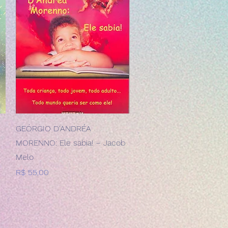
Visualização rápida
GEÓRGIO D'ANDRÉA
MORENNO: Ele sabia! – Jacob
Melo
Preço
R$ 55,00